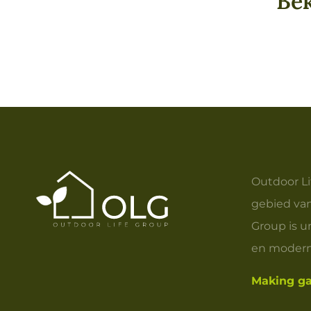
Bek
Outdoor Li
gebied van
Group is u
en modern
Making ga