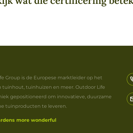
ijk wat die certificering bete
fe Group is de Europese marktleider op het
 tuinhout, tuinhuizen en meer. Outdoor Life
niek gepositioneerd om innovatieve, duurzame
e tuinproducten te leveren.
rdens more wonderful