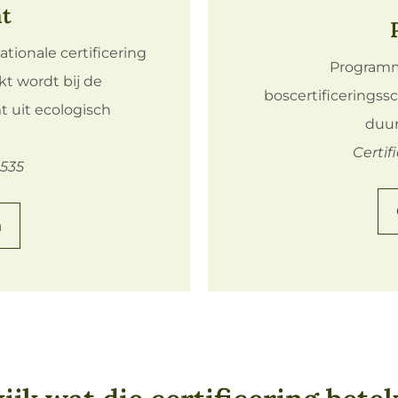
at
tionale certificering
Programm
kt wordt bij de
boscertificeringss
 uit ecologisch
duur
Certi
8535
n